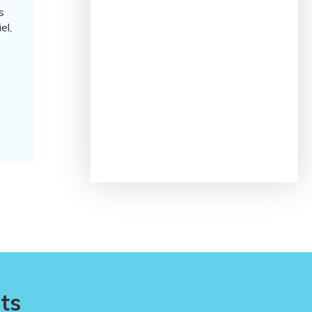
s
el,
ts