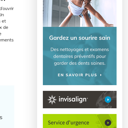
’ouvrir
 Un
 et
x de
e
nements
s