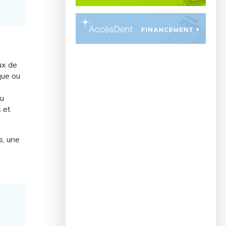
ux de
que ou
du
 et
s, une