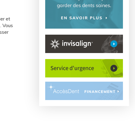
er et
. Vous
sser