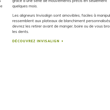
s
grâce à une série de mouvements précis en seulement
de
quelques mois.
Les aligneurs Invisalign sont amovibles, faciles à manipul
ressemblent aux plateaux de blanchiment personnalisés
devrez les retirer avant de manger, boire ou de vous bro
les dents.
DÉCOUVREZ INVISALIGN