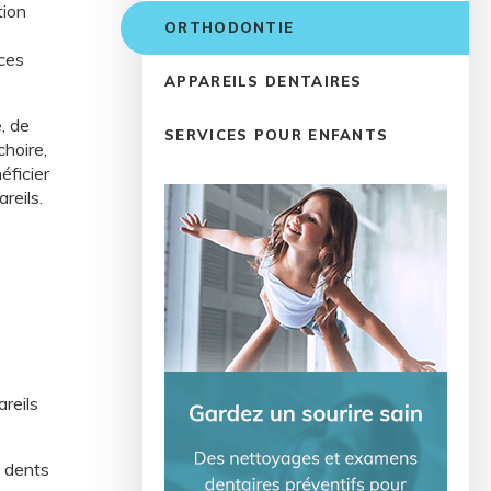
tion
ORTHODONTIE
 ces
APPAREILS DENTAIRES
, de
SERVICES POUR ENFANTS
choire,
éficier
reils.
reils
s dents